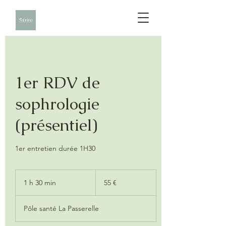
1er RDV de
sophrologie
(présentiel)
1er entretien durée 1H30
55
euros
1 h 30 min
1
55 €
3
0
Pôle santé La Passerelle
m
i