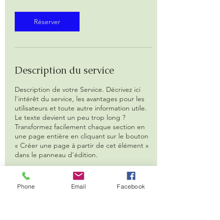
n
Réserver
Description du service
Description de votre Service. Décrivez ici
l'intérêt du service, les avantages pour les
utilisateurs et toute autre information utile.
Le texte devient un peu trop long ?
Transformez facilement chaque section en
une page entière en cliquant sur le bouton
« Créer une page à partir de cet élément »
dans le panneau d'édition.
Phone
Email
Facebook
Coordonnées
135 Rue Porte Baron, Cholet, France